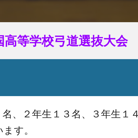
国高等学校弓道選抜大会
名、２年生１３名、３年生１
います。