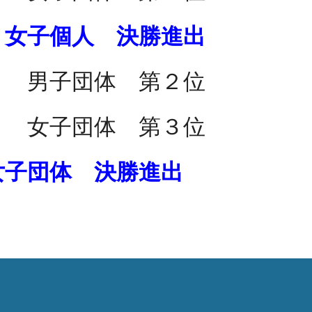
 女子個人 決勝進出
）
男子
団体 第
２
位
会）
女子
団体 第
３
位
女子
団体
決勝進出