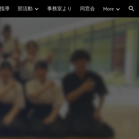
指導
部活動
事務室より
同窓会
More
ion