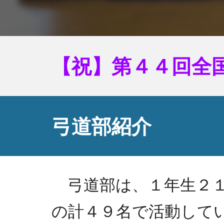
【祝】第４４回全
弓道部紹介
弓道部は、１年生２１
の計４９名で活動して