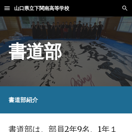
山口県立下関南高等学校
Skip to main content
Skip to navigation
書道部
書道部紹介
書道部は、部員2年9名、1年１