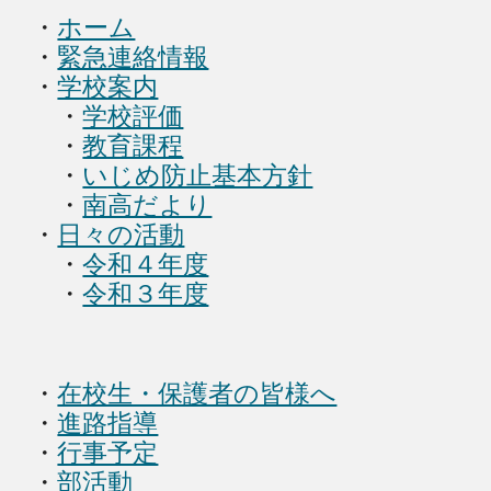
・
ホーム
・
緊急連絡情報
・
学校案内
・
学校評価
・
教育課程
・
いじめ防止基本方針
・
南高だより
・
日々の活動
・
令和４年度
・
令和３年度
・
在校生・保護者の皆様へ
・
進路指導
・
行事予定
・
部活動